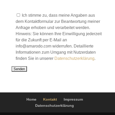
B
i
Ich stimme zu, dass meine Angaben aus
t
dem Kontaktformular zur Beantwortung meiner
t
Anfrage erhoben und verarbeitet werden.
e
Hinweis: Sie können Ihre Einwilligung jederzeit
l
für die Zukunft per E-Mail an
a
info@amarodo.com widerrufen. Detaillierte
s
Informationen zum Umgang mit Nutzerdaten
s
finden Sie in unserer
Datenschutzerklärung
.
e
d
i
e
s
e
Home
Kontakt
Impressum
s
Datenschutzerklärung
F
e