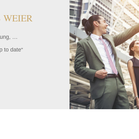
 WEIER
dung, …
 to date“